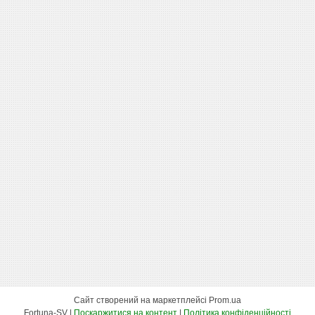
Сайт створений на маркетплейсі
Prom.ua
Fortuna-SV |
Поскаржитися на контент
|
Політика конфіденційності