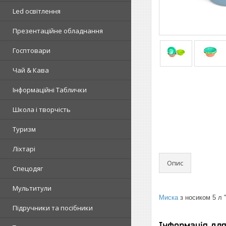
Led освітлення
Презентаційне обладнання
Госптовари
Чай & Кава
Інформаційні Таблички
Школа і творчість
Туризм
Ліхтарі
Опис
Спецодяг
Мультитули
Миска
з носиком 5 л 
Підручники та посібники
Інформація дл