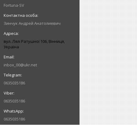
Fortuna-SV
Зинчук Андрей Анатолиевич
вул. Лялі Ратушної 106, Вінниця,
Україна
inbox_00@ukr.net
0635035186
0635035186
0635035186