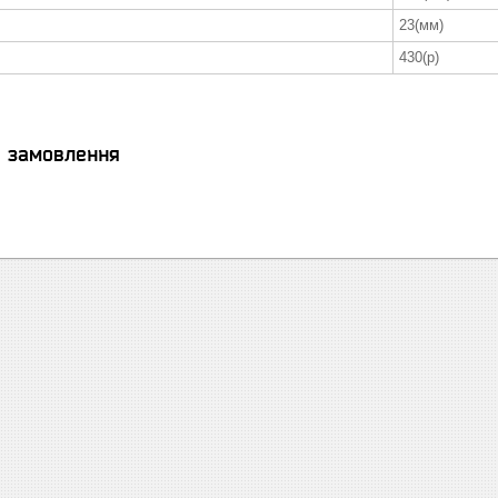
23(мм)
430(р)
я замовлення