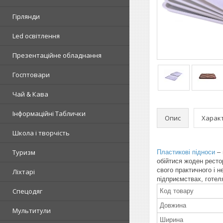
Гірлянди
Led освітлення
Презентаційне обладнання
Госптовари
Чай & Кава
Інформаційні Таблички
Опис
Харак
Школа і творчість
Туризм
Пластикові підноси
– 
обійтися жоден ресто
свого практичного і 
Ліхтарі
підприємствах, готелях
Спецодяг
Код товару
Довжина
Мультитули
Ширина