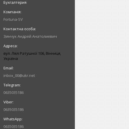
Бухгалтерия
Fortuna-SV
Зинчук Андрей Анатолиевич
вул. Лялі Ратушної 106, Вінниця,
Україна
inbox_00@ukr.net
0635035186
0635035186
0635035186