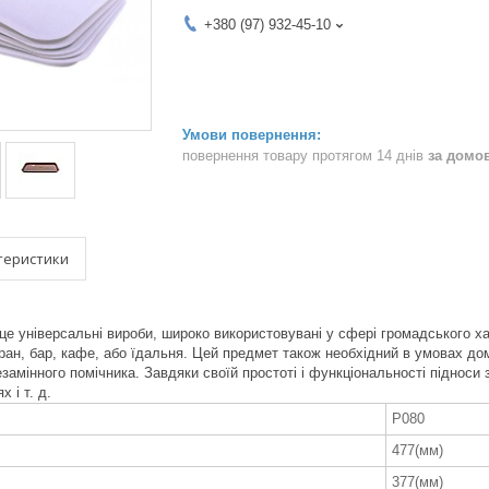
+380 (97) 932-45-10
повернення товару протягом 14 днів
за домо
теристики
це універсальні вироби, широко використовувані у сфері громадського ха
ран, бар, кафе, або їдальня. Цей предмет також необхідний в умовах до
незамінного помічника. Завдяки своїй простоті і функціональності піднос
 і т. д.
P080
477(мм)
377(мм)