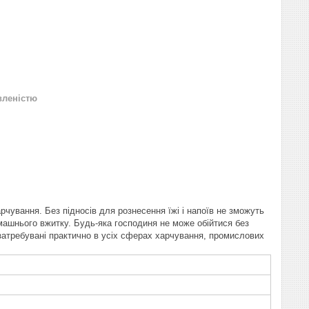
вленістю
рчування. Без підносів для рознесення їжі і напоїв не зможуть
машнього вжитку. Будь-яка господиня не може обійтися без
и затребувані практично в усіх сферах харчування, промислових