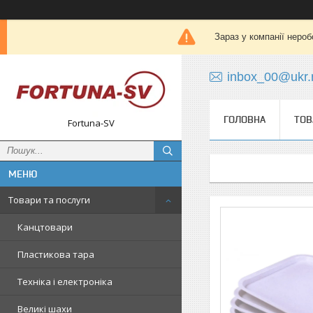
Зараз у компанії нероб
inbox_00@ukr.
ГОЛОВНА
ТОВ
Fortuna-SV
Товари та послуги
Канцтовари
Пластикова тара
Техніка і електроніка
Великі шахи