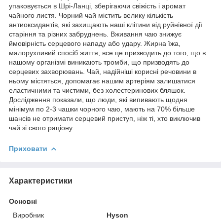
упаковується в Шрі-Ланці, зберігаючи свіжість і аромат
чайного листя. Чорний чай містить велику кількість
антиоксидантів, які захищають наші клітини від руйнівної дії
старіння та різних забруднень. Вживання чаю знижує
ймовірність серцевого нападу або удару. Жирна їжа,
малорухливий спосіб життя, все це призводить до того, що в
нашому організмі виникають тромби, що призводять до
серцевих захворювань. Чай, надійніші корисні речовини в
ньому містяться, допомагає нашим артеріям залишатися
еластичними та чистими, без холестеринових бляшок.
Дослідження показали, що люди, які випивають щодня
мінімум по 2-3 чашки чорного чаю, мають на 70% більше
шансів не отримати серцевий приступ, ніж ті, хто виключив
чай зі свого раціону.
Приховати
Характеристики
Основні
Виробник
Hyson