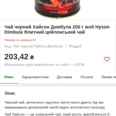
Чай чорний Хайсон Димбула 200 г жоб Hyson
Dimbula Ялитний цейлонський чай
Немає в наявності
Код: Чай черный Хайсон Димбула
Роздріб
203,42
₴
Мінімальна сума замовлення на сайті — 400 ₴
Опис
Характеристики
Доставка
Оплата
Умови п
Опис
Чорний чай, витончено скручені листя якого дають під час
заварювання досконалий напій мідно-золотистого кольору
Чай Хайсон — це унікальний чай, який росте, виробляється й