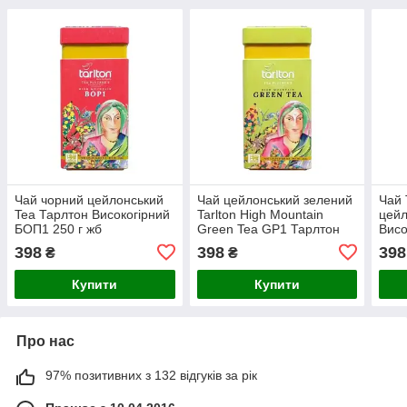
Чай чорний цейлонський
Чай цейлонський зелений
Чай 
Tea Тарлтон Високогірний
Tarlton High Mountain
цейл
БОП1 250 г жб
Green Tea GP1 Тарлтон
Висо
250 г жб
High
398
398
398
₴
₴
ФБОП
Купити
Купити
Про нас
97% позитивних з 132 відгуків за рік