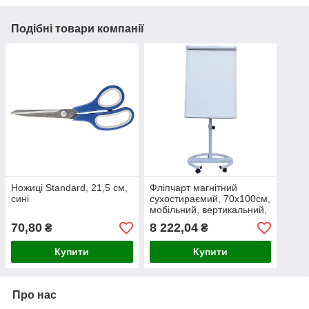
Подібні товари компанії
Ножиці Standard, 21,5 см,
Фліпчарт магнітний
сині
сухостираємий, 70х100cм,
мобільний, вертикальний,
ал.рамка
70,80
8 222,04
₴
₴
Купити
Купити
Про нас