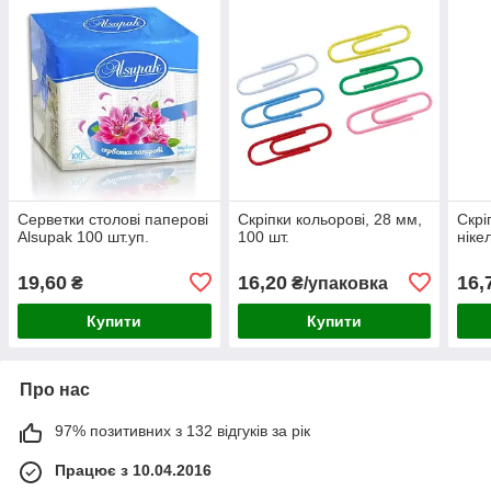
Серветки столові паперові
Скріпки кольорові, 28 мм,
Скрі
Alsupak 100 шт.уп.
100 шт.
ніке
19,60
16,20
16,
₴
₴/упаковка
Купити
Купити
Про нас
97% позитивних з 132 відгуків за рік
Працює з 10.04.2016