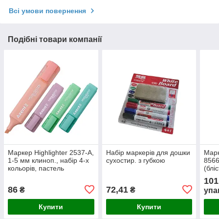
Всі умови повернення
Подібні товари компанії
Маркер Highlighter 2537-A,
Набір маркерів для дошки
Мар
1-5 мм клиноп., набір 4-х
сухостир. з губкою
8566
кольорів, пастель
(блі
101
86
72,41
₴
₴
упа
Купити
Купити