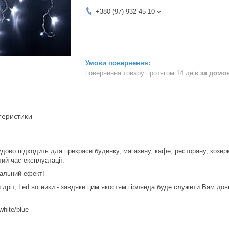
+380 (97) 932-45-10
повернення товару протягом 14 днів
за домо
теристики
дово підходить для прикраси будинку, магазину, кафе, ресторану, козиркі
ий час експлуатації.
альний ефект!
й дріт, Led вогники - завдяки цим якостям гірлянда буде служити Вам довго
white/blue