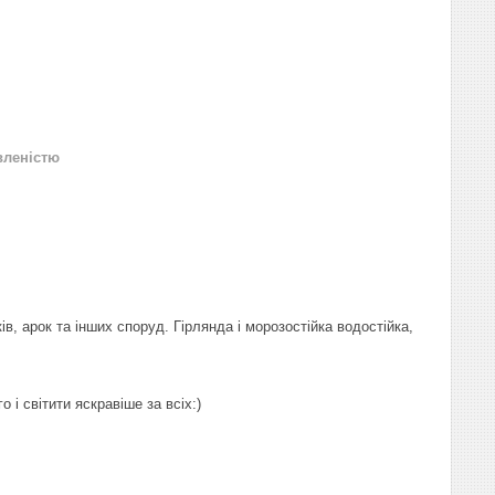
вленістю
в, арок та інших споруд. Гірлянда і морозостійка водостійка,
 і світити яскравіше за всіх:)