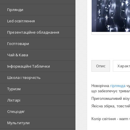
Гірлянди
Led освітлення
Презентаційне обладнання
Госптовари
Чай & Кава
Опис
Харак
Інформаційні Таблички
Школа і творчість
Новорічна
гірлянда
чу
Туризм
що забезпечує тривал
Приголомшливий візу
Ліхтарі
Якісна збірка, товсти
Спецодяг
Колір світіння - warm 
Мультитули