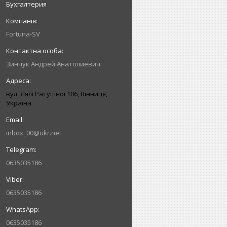
Бухгалтерия
Fortuna-SV
Зинчук Андрей Анатолиевич
вул. Лялі Ратушної 106, Вінниця,
Україна
inbox_00@ukr.net
0635035186
0635035186
0635035186