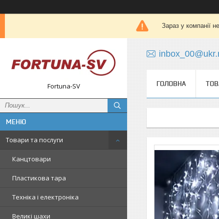
Зараз у компанії н
inbox_00@ukr.
ГОЛОВНА
ТОВ
Fortuna-SV
Товари та послуги
Канцтовари
Пластикова тара
Техніка і електроніка
Великі шахи