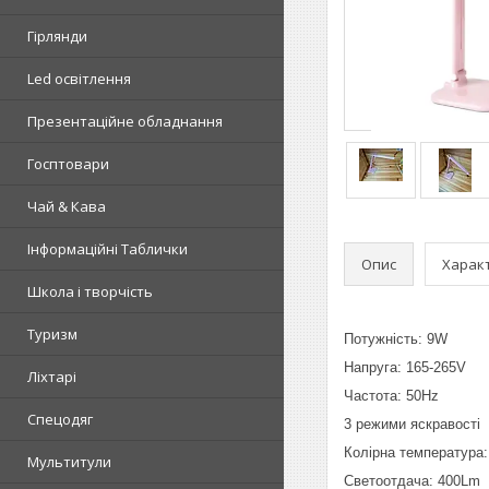
Гірлянди
Led освітлення
Презентаційне обладнання
Госптовари
Чай & Кава
Інформаційні Таблички
Опис
Харак
Школа і творчість
Туризм
Потужність: 9W
Напруга: 165-265V
Ліхтарі
Частота: 50Hz
Спецодяг
3 режими яскравості
Колірна температура:
Мультитули
Светоотдача: 400Lm