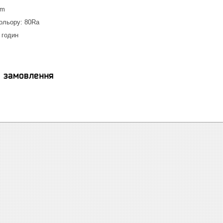
mm
ольору: 80Ra
 годин
я замовлення