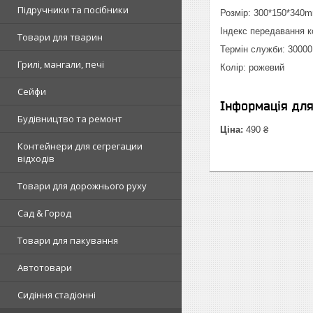
Підручники та посібники
Розмір: 300*150*340
Індекс передавання к
Товари для тварин
Термін служби: 30000
Грилі, мангали, печі
Колір: рожевий
Сейфи
Інформація дл
Будівництво та ремонт
Ціна:
490 ₴
Контейнери для сегрегации
відходів
Товари для дорожнього руху
Сад & Город
Товари для пакування
Автотовари
Сидіння стадіонні