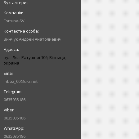
Бухгалтерия
Fortuna-SV
Зинчук Андрей Анатолиевич
вул. Лялі Ратушної 106, Вінниця,
Україна
inbox_00@ukr.net
0635035186
0635035186
0635035186