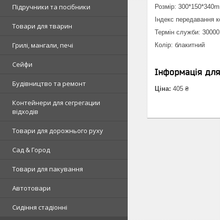
Підручники та посібники
Розмір: 300*150*340
Індекс передавання к
Товари для тварин
Термін служби: 30000
Грилі, мангали, печі
Колір: блакитний
Сейфи
Інформація дл
Будівництво та ремонт
Ціна:
405 ₴
Контейнери для сегрегации
відходів
Товари для дорожнього руху
Сад & Город
Товари для пакування
Автотовари
Сидіння стадіонні