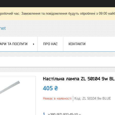
еробочий час. Замовлення та повідомлення будуть оброблені з 09:00 найб
net
АРИ ТА ПОСЛУГИ
ПРО НАС
КОНТАКТИ
Настільна лампа ZL 50104 9w B
405 ₴
Немає в наявності
Код:
ZL 50104 9w BLUE
+380 (97) 932-45-10