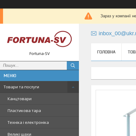
Зараз у компанії н
inbox_00@ukr.
ГОЛОВНА
ТОВ
Fortuna-SV
Товари та послуги
Канцтовари
Пластикова тара
Техніка і електроніка
Великі шахи