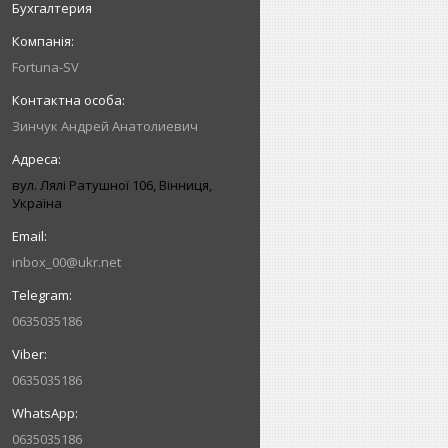
Бухгалтерия
Fortuna-SV
Зинчук Андрей Анатолиевич
вул. Лялі Ратушної 106, Вінниця,
Україна
inbox_00@ukr.net
0635035186
0635035186
0635035186