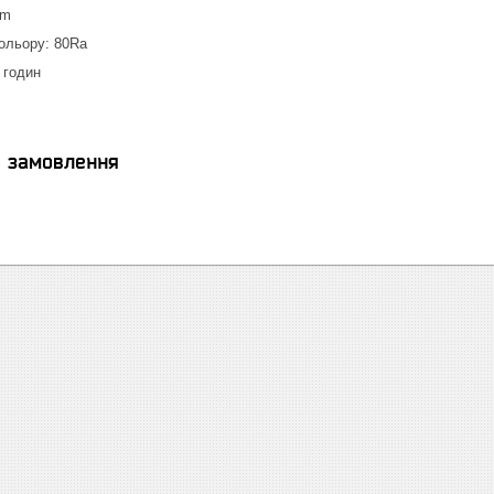
mm
ольору: 80Ra
 годин
я замовлення