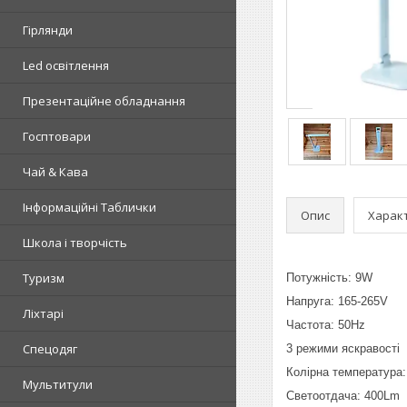
Гірлянди
Led освітлення
Презентаційне обладнання
Госптовари
Чай & Кава
Інформаційні Таблички
Опис
Харак
Школа і творчість
Туризм
Потужність: 9W
Напруга: 165-265V
Ліхтарі
Частота: 50Hz
Спецодяг
3 режими яскравості
Колірна температура:
Мультитули
Светоотдача: 400Lm