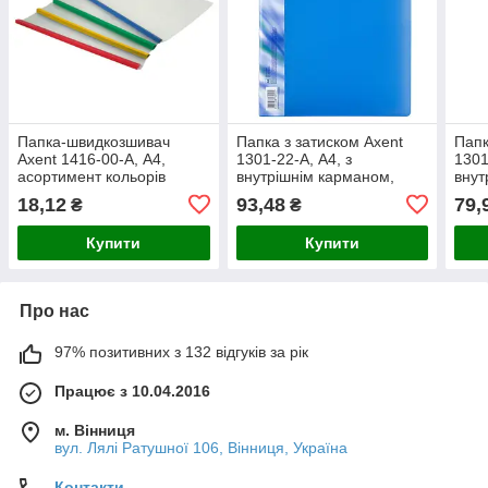
Папка-швидкозшивач
Папка з затиском Axent
Папк
Axent 1416-00-A, А4,
1301-22-A, А4, з
1301
асортимент кольорів
внутрішнім карманом,
внут
блакитна
син
18,12
93,48
79,
₴
₴
Купити
Купити
Про нас
97% позитивних з 132 відгуків за рік
Працює з 10.04.2016
м. Вінниця
вул. Лялі Ратушної 106, Вінниця, Україна
Контакти