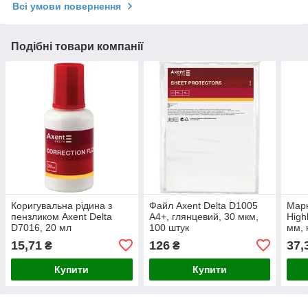
Всі умови повернення
Подібні товари компанії
Коригувальна рідина з
Файл Axent Delta D1005
Марк
пензликом Axent Delta
А4+, глянцевий, 30 мкм,
High
D7016, 20 мл
100 штук
мм, 
15,71
126
37,
₴
₴
Купити
Купити