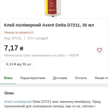
Клей полімерний Axent Delta D7211, 30 мл
Немає в наявності
Код: D7211
Опт і роздріб
7,17
₴
Мінімальна сума замовлення на сайті — 400 ₴
6,14 ₴
від 30 шт.
Опис
Характеристики
Доставка
Оплата
Умови п
Опис
Клей полімерний
Delta D7211 має тканинну мембрану. Пред
призначений для склеювання паперу, кар-то на, світлин і