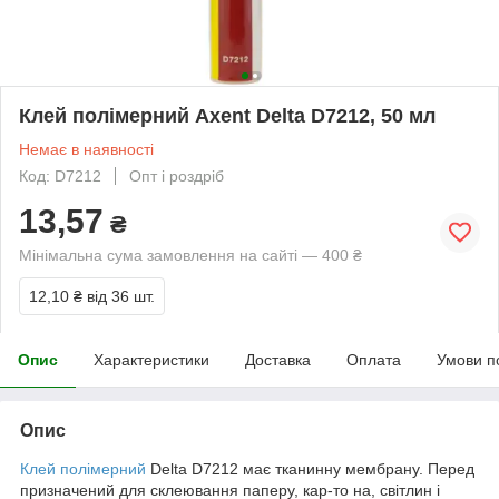
Клей полімерний Axent Delta D7212, 50 мл
Немає в наявності
Код: D7212
Опт і роздріб
13,57
₴
Мінімальна сума замовлення на сайті — 400 ₴
12,10 ₴
від 36 шт.
Опис
Характеристики
Доставка
Оплата
Умови п
Опис
Клей полімерний
Delta D7212 має тканинну мембрану. Перед
призначений для склеювання паперу, кар-то на, світлин і