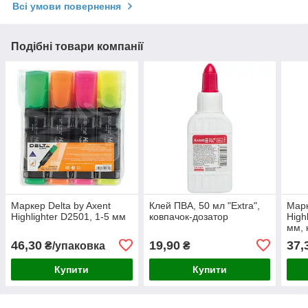
Всі умови повернення
Подібні товари компанії
Маркер Delta by Axent
Клей ПВА, 50 мл "Extra",
Марк
Highlighter D2501, 1-5 мм
ковпачок-дозатор
High
мм, 
46,30
19,90
37,
₴/упаковка
₴
Купити
Купити