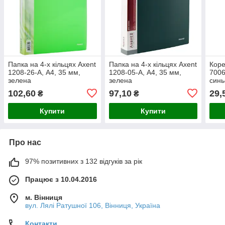
Папка на 4-х кільцях Axent
Папка на 4-х кільцях Axent
Коре
1208-26-A, А4, 35 мм,
1208-05-A, А4, 35 мм,
7006
зелена
зелена
синь
102,60
97,10
29,
₴
₴
Купити
Купити
Про нас
97% позитивних з 132 відгуків за рік
Працює з 10.04.2016
м. Вінниця
вул. Лялі Ратушної 106, Вінниця, Україна
Контакти