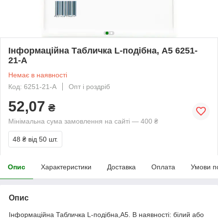
Інформаційна Табличка L-подібна, A5 6251-
21-A
Немає в наявності
Код: 6251-21-A
Опт і роздріб
52,07
₴
Мінімальна сума замовлення на сайті — 400 ₴
48 ₴
від 50 шт.
Опис
Характеристики
Доставка
Оплата
Умови п
Опис
Інформаційна Табличка L-подібна,А5. В наявності: білий або