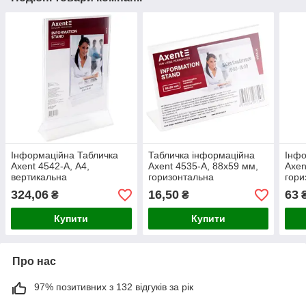
Інформаційна Табличка
Табличка інформаційна
Інфо
Axent 4542-A, А4,
Axent 4535-A, 88х59 мм,
Axen
вертикальна
горизонтальна
гори
324,06
16,50
63
₴
₴
Купити
Купити
Про нас
97% позитивних з 132 відгуків за рік