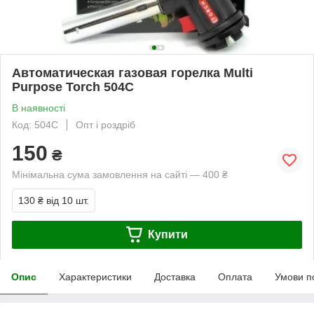
Автоматическая газовая горелка Multi
Purpose Torch 504C
В наявності
Код: 504C
Опт і роздріб
150
₴
Мінімальна сума замовлення на сайті — 400 ₴
130 ₴
від 10 шт.
Купити
Опис
Характеристики
Доставка
Оплата
Умови п