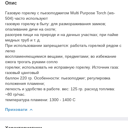
Опис
Газовую горелку с пьезоподжигом Multi Purpose Torch (ws-
504) часто используют
газовую горелку в быту: для размораживания замков;
опаливание дичи на охоте;
разогрев пищи на природе и на дачных участках; при пайке
медных труб и т. д.
При использовании запрещается: работать горелкой рядом с
легко
воспламеняющимися вещами, предметами; во избежание
ожога трогать руками сопло
горелки; использовать не исправную горелку. Источник газа:
газовый цанговый
баллон 220 гр. Особенности: пьезоподжиг; регулировка
положения пламени;
легкость и удобство в работе. вес: 125 гр. расход топлива:
~80 гр/час.
температура пламени: 1300 - 1400 С
Приховати