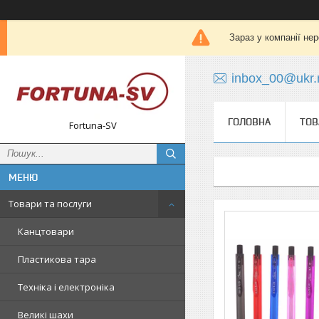
Зараз у компанії не
inbox_00@ukr.
ГОЛОВНА
ТОВ
Fortuna-SV
Товари та послуги
Канцтовари
Пластикова тара
Техніка і електроніка
Великі шахи