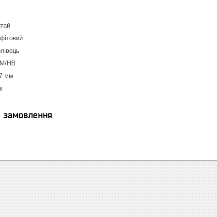
тай
афітовий
лівець
 ТМ/НВ
7 мм
ак
я замовлення