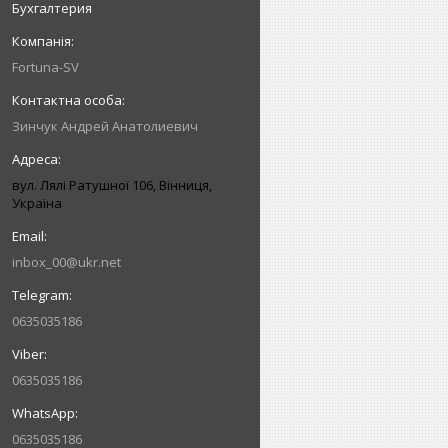
Бухгалтерия
Fortuna-SV
Зинчук Андрей Анатолиевич
вул. Лялі Ратушної 106, Вінниця,
Україна
inbox_00@ukr.net
0635035186
0635035186
0635035186