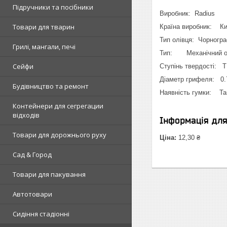
Підручники та посібники
Виробник: Radius
Товари для тварин
Країна виробник: Ки
Тип олівця: Чорногр
Грилі, мангали, печі
Тип: Механічний о
Сейфи
Ступінь твердості:
Діаметр грифеля: 0.
Будівництво та ремонт
Наявність гумки: Т
Контейнери для сегрегации
відходів
Інформація дл
Товари для дорожнього руху
Ціна:
12,30 ₴
Сад & Город
Товари для пакування
Автотовари
Сидіння стадіонні