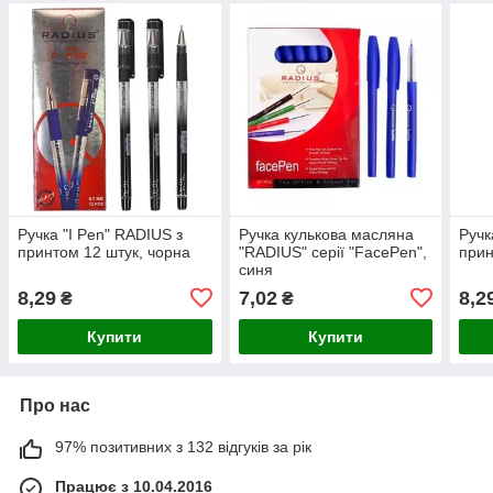
Ручка "I Pen" RADIUS з
Ручка кулькова масляна
Ручк
принтом 12 штук, чорна
"RADIUS" серії "FaсePen",
прин
синя
8,29
7,02
8,2
₴
₴
Купити
Купити
Про нас
97% позитивних з 132 відгуків за рік
Працює з 10.04.2016