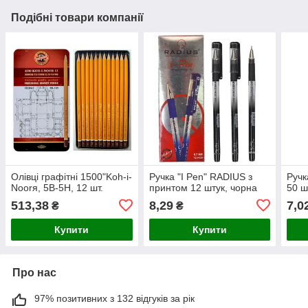
Подібні товари компанії
Олівці графітні 1500"Koh-i-
Ручка "I Pen" RADIUS з
Руч
Noorя, 5В-5Н, 12 шт.
принтом 12 штук, чорна
50 ш
513,38
8,29
7,0
₴
₴
Купити
Купити
Про нас
97% позитивних з 132 відгуків за рік