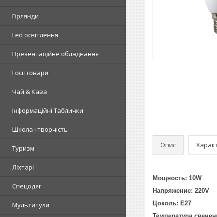
Гірлянди
Led освітлення
Презентаційне обладнання
Госптовари
Чай & Кава
Інформаційні Таблички
Школа і творчість
Опис
Харак
Туризм
Ліхтарі
Мощность: 10W
Спецодяг
Напряжение: 220V
Цоколь: Е27
Мультитули
Температура свечен