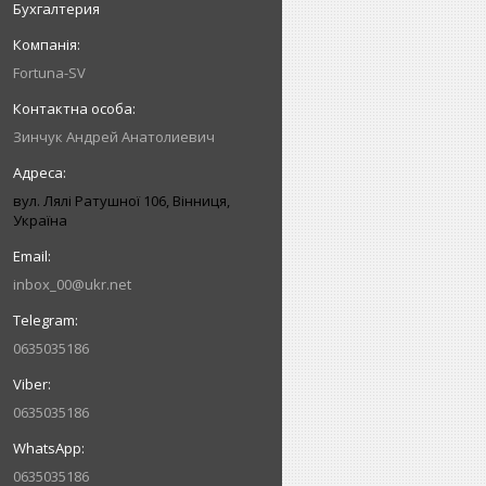
Бухгалтерия
Fortuna-SV
Зинчук Андрей Анатолиевич
вул. Лялі Ратушної 106, Вінниця,
Україна
inbox_00@ukr.net
0635035186
0635035186
0635035186