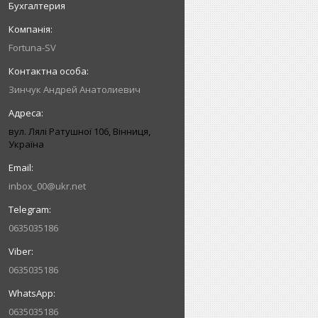
Бухгалтерия
Fortuna-SV
Зинчук Андрей Анатолиевич
вул. Лялі Ратушної 106, Вінниця,
Україна
inbox_00@ukr.net
0635035186
0635035186
0635035186