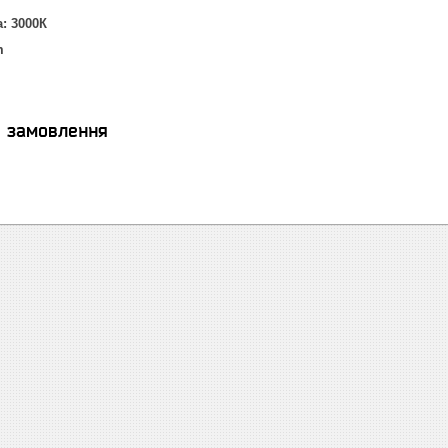
: 3000К
m
я замовлення