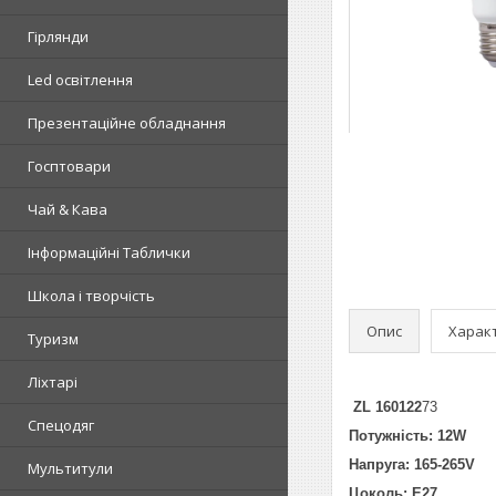
Гірлянди
Led освітлення
Презентаційне обладнання
Госптовари
Чай & Кава
Інформаційні Таблички
Школа і творчість
Опис
Харак
Туризм
Ліхтарі
ZL 160122
73
Спецодяг
Потужність: 12W
Напруга: 165-265V
Мультитули
Цоколь: Е27