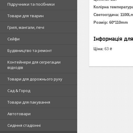
Підручники та посібники
Колірна температура
Светоотдача: 1100
L
Товари для тварин
Розмір: 60*110mm
Грилі, мангали, печі
Інформація дл
Сейфи
Ціна:
63 ₴
Будівництво та ремонт
Контейнери для сегрегации
відходів
Товари для дорожнього руху
Сад & Город
Товари для пакування
Автотовари
Сидіння стадіонні