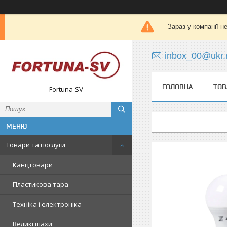
Зараз у компанії н
inbox_00@ukr.
ГОЛОВНА
ТОВ
Fortuna-SV
Товари та послуги
Канцтовари
Пластикова тара
Техніка і електроніка
Великі шахи