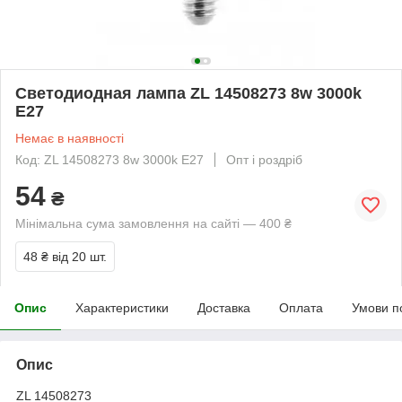
Светодиодная лампа ZL 14508273 8w 3000k
E27
Немає в наявності
Код: ZL 14508273 8w 3000k E27
Опт і роздріб
54
₴
Мінімальна сума замовлення на сайті — 400 ₴
48 ₴
від 20 шт.
Опис
Характеристики
Доставка
Оплата
Умови п
Опис
ZL 14508273