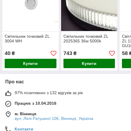
Світильник точковий ZL
Світильник точковий ZL
Світ
3004 WH
2025365 36w 5000k
ZL 1
GU1
40
743
58
₴
₴
Купити
Купити
Про нас
97% позитивних з 132 відгуків за рік
Працює з 10.04.2016
м. Вінниця
вул. Лялі Ратушної 106, Вінниця, Україна
Контакти