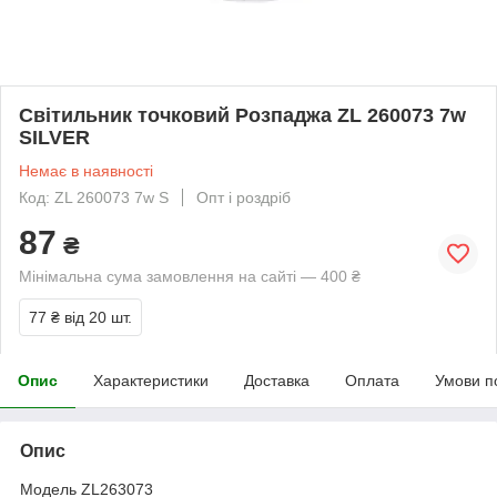
Світильник точковий Розпаджа ZL 260073 7w
SILVER
Немає в наявності
Код: ZL 260073 7w S
Опт і роздріб
87
₴
Мінімальна сума замовлення на сайті — 400 ₴
77 ₴
від 20 шт.
Опис
Характеристики
Доставка
Оплата
Умови п
Опис
Модель ZL263073