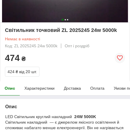
Світильник точковий ZL 2025245 24w 5000k
Немає в наявності
Код: ZL 2025245 24w 5000k
Опт і роздріб
474
₴
424 ₴
від 20 шт.
Опис
Характеристики
Доставка
Оплата
Умови п
Опис
LED Світильник круглий накладний
24W 5000K
Світильник накладний — є джерелом якісного освітлення й
споживає набагато менше електроенергії. Він не нагрівається