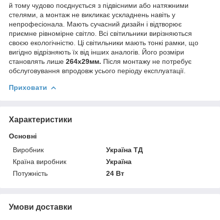
й тому чудово поєднується з підвісними або натяжними
стелями, а монтаж не викликає ускладнень навіть у
непрофесіонала. Мають сучасний дизайн і відтворює
приємне рівномірне світло. Всі світильники вирізняються
своєю екологічністю. Ці світильники мають тонкі рамки, що
вигідно відрізняють їх від інших аналогів. Його розміри
становлять лише
264x29
мм.
Після монтажу не потребує
обслуговування впродовж усього періоду експлуатації.
Приховати
Характеристики
Основні
Виробник
Україна ТД
Країна виробник
Україна
Потужність
24 Вт
Умови доставки