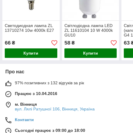
Светодиодная лампа ZL
Світлодіодна лампа LED
Світ
13710274 10w 4000k Е27
ZL 11610104 10 W 4000k
(кап
GU10
G4 1
66
58
63
₴
₴
Купити
Купити
Про нас
97% позитивних з 132 відгуків за рік
Працює з 10.04.2016
м. Вінниця
вул. Лялі Ратушної 106, Вінниця, Україна
Контакти
Сьогодні працює з 09:00 до 18:00