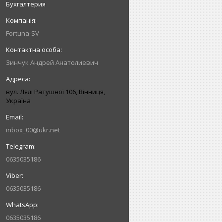
Бухгалтерия
Fortuna-SV
Зинчук Андрей Анатолиевич
вул. Лялі Ратушної 106, Вінниця,
Україна
inbox_00@ukr.net
0635035186
0635035186
0635035186