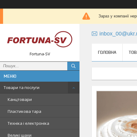
Зараз у компанії не
inbox_00@ukr.
ГОЛОВНА
ТОВ
Fortuna-SV
Товари та послуги
Канцтовари
Пластикова тара
Техніка і електроніка
Великі шахи