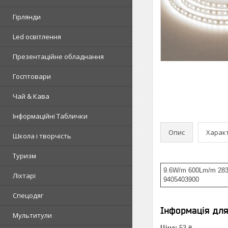
Гірлянди
Led освітлення
Презентаційне обладнання
Госптовари
Чай & Кава
Інформаційні Таблички
Опис
Харак
Школа і творчість
Туризм
9.6W/m 600Lm/m 2835-
Ліхтарі
9405403900
Спецодяг
Інформація дл
Мультитули
Ціна:
53 ₴