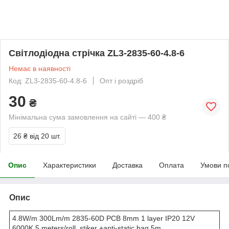
Світлодіодна стрічка ZL3-2835-60-4.8-6
Немає в наявності
Код: ZL3-2835-60-4.8-6
Опт і роздріб
30
₴
Мінімальна сума замовлення на сайті — 400 ₴
26 ₴
від 20 шт.
Опис
Характеристики
Доставка
Оплата
Умови п
Опис
4.8W/m 300Lm/m 2835-60D PCB 8mm 1 layer IP20 12V
6000K 5 meters/roll, stiker +anti-static bag 5m