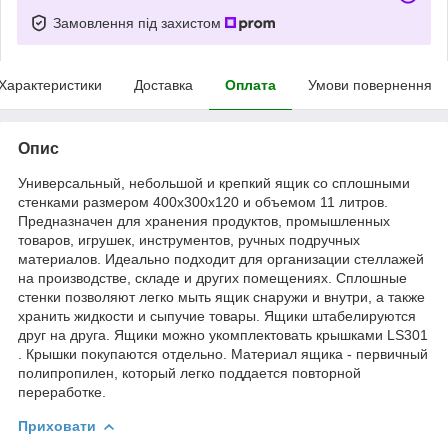
Замовлення під захистом
Характеристики
Доставка
Оплата
Умови повернення
Опис
Универсальный, небольшой и крепкий ящик со сплошными
стенками размером 400х300х120 и объемом 11 литров.
Предназначен для хранения продуктов, промышленных
товаров, игрушек, инструментов, ручных подручных
материалов. Идеально подходит для организации стеллажей
на производстве, складе и других помещениях. Сплошные
стенки позволяют легко мыть ящик снаружи и внутри, а также
хранить жидкости и сыпучие товары. Ящики штабелируются
друг на друга. Ящики можно укомплектовать крышками LS301
. Крышки покупаются отдельно. Материал ящика - первичный
полипропилен, который легко поддается повторной
переработке.
Приховати