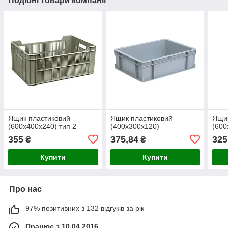
Подібні товари компанії
Ящик пластиковий
Ящик пластиковий
Ящик
(600х400х240) тип 2
(400х300х120)
(600
355
375,84
325
₴
₴
Купити
Купити
Про нас
97% позитивних з 132 відгуків за рік
Працює з 10.04.2016