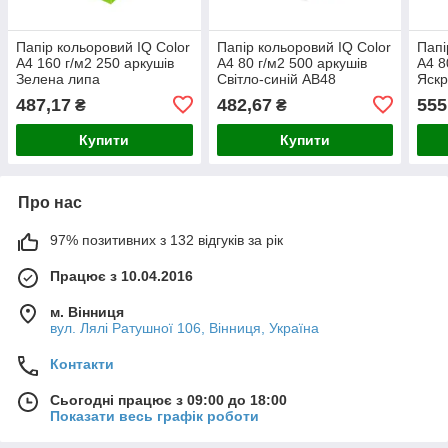
Папір кольоровий IQ Color
Папір кольоровий IQ Color
Папі
A4 160 г/м2 250 аркушів
A4 80 г/м2 500 аркушів
A4 8
Зелена липа
Світло-синій AB48
Яск
(LG46/A4/160/IQ)
487,17
482,67
555
₴
₴
Купити
Купити
Про нас
97% позитивних з 132 відгуків за рік
Працює з 10.04.2016
м. Вінниця
вул. Лялі Ратушної 106, Вінниця, Україна
Контакти
Сьогодні працює з 09:00 до 18:00
Показати весь графік роботи