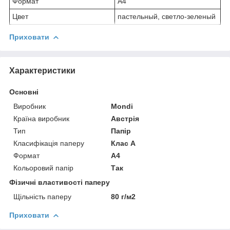
Формат
А4
Цвет
пастельный, светло-зеленый
Приховати
Характеристики
Основні
Виробник
Mondi
Країна виробник
Австрія
Тип
Папір
Класифікація паперу
Клас А
Формат
A4
Кольоровий папір
Так
Фізичні властивості паперу
Щільність паперу
80 г/м2
Приховати