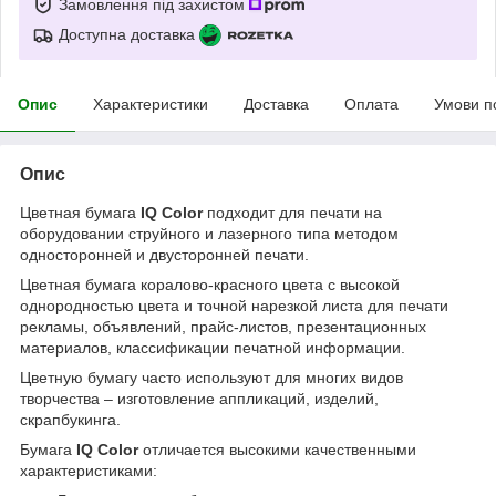
Замовлення під захистом
Доступна доставка
Опис
Характеристики
Доставка
Оплата
Умови п
Опис
Цветная бумага
IQ Color
подходит для печати на
оборудовании струйного и лазерного типа методом
односторонней и двусторонней печати.
Цветная бумага коралово-красного цвета с высокой
однородностью цвета и точной нарезкой листа для печати
рекламы, объявлений, прайс-листов, презентационных
материалов, классификации печатной информации.
Цветную бумагу часто используют для многих видов
творчества – изготовление аппликаций, изделий,
скрапбукинга.
Бумага
IQ Color
отличается высокими качественными
характеристиками: