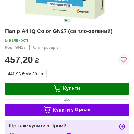
Папір А4 IQ Color GN27 (світло-зелений)
В наявності
Код: GN27
Опт і роздріб
457,20
₴
441,96 ₴
від 50 шт.
Купити
або
Купити з
Що таке купити з Пром?