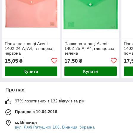
Папка на кнопці Axent
Папка на кнопці Axent
Папк
1402-24-A, А4, глянцева,
1402-25-A, А4, глянцеваа,
1402
червона
зелена
пом
15,05
17,50
17,
₴
₴
Купити
Купити
Про нас
97% позитивних з 132 відгуків за рік
Працює з 10.04.2016
м. Вінниця
вул. Лялі Ратушної 106, Вінниця, Україна