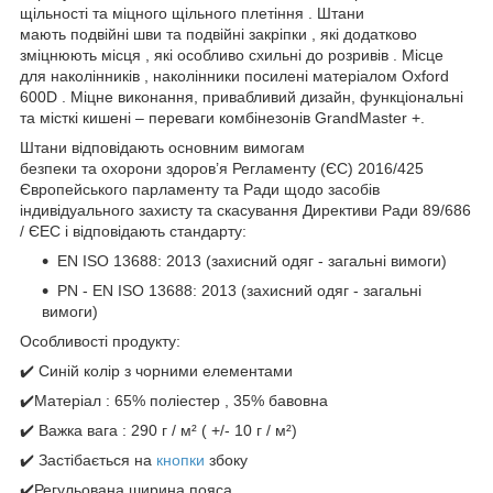
щільності та міцного щільного плетіння . Штани
мають подвійні шви та подвійні закріпки , які додатково
зміцнюють місця , які особливо схильні до розривів . Місце
для наколінників , наколінники посилені матеріалом Oxford
600D . Міцне виконання, привабливий дизайн, функціональні
та місткі кишені – переваги комбінезонів GrandMaster +.
Штани відповідають основним вимогам
безпеки та охорони здоров’я Регламенту (ЄС) 2016/425
Європейського парламенту та Ради щодо засобів
індивідуального захисту та скасування Директиви Ради 89/686
/ ЄЕС і відповідають стандарту:
EN ISO 13688: 2013 (захисний одяг - загальні вимоги)
PN - EN ISO 13688: 2013 (захисний одяг - загальні
вимоги)
Особливості продукту:
✔️ Синій колір з чорними елементами
✔️Матеріал : 65% поліестер , 35% бавовна
✔️ Важка вага : 290 г / м² ( +/- 10 г / м²)
✔️ Застібається на
кнопки
збоку
✔️Регульована ширина пояса