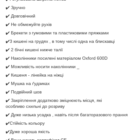
✔️ Зручно
✔️ Довговічний
✔️ Не обмежуйте рухів
✔️ Брекети з гумовими та пластиковими пряжками
✔️3 кишені на грудях , в тому числі одна на блискавці
✔️ 2 бічні кишені нижче талії
✔️ Наколінники посилені матеріалом Oxford 600D
✔️ Можливість носити наколінники _
✔️ Кишеня - лінейка на ніжці
✔️ Мушка на ґудзиках
✔️ Подвійний шов
✔️ Закріплення додатково зміцнюють місця, які
особливо схильні до розриву
✔️ Дуже низька усадка , навіть після багаторазового прання
✔️Стійкість кольору
✔️Дуже хороша якість
✔️ Вони мають сертифікат CE