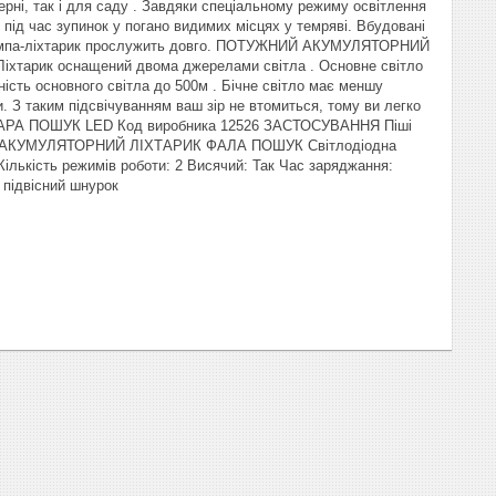
рні, так і для саду . Завдяки спеціальному режиму освітлення
 під час зупинок у погано видимих місцях у темряві. Вбудовані
у лампа-ліхтарик прослужить довго. ПОТУЖНИЙ АКУМУЛЯТОРНИЙ
арик оснащений двома джерелами світла . Основне світло
ість основного світла до 500м . Бічне світло має меншу
. З таким підсвічуванням ваш зір не втомиться, тому ви легко
ФАРА ПОШУК LED Код виробника 12526 ЗАСТОСУВАННЯ Піші
УЖНИЙ АКУМУЛЯТОРНИЙ ЛІХТАРИК ФАЛА ПОШУК Світлодіодна
ькість режимів роботи: 2 Висячий: Так Час заряджання:
 підвісний шнурок