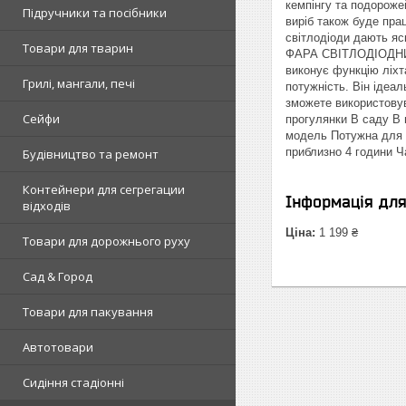
кемпінгу та подороже
Підручники та посібники
виріб також буде пра
світлодіоди дають я
Товари для тварин
ФАРА СВІТЛОДІОДНИЙ
виконує функцію ліхт
Грилі, мангали, печі
потужність. Він ідеа
зможете використов
Сейфи
прогулянки В саду 
модель Потужна для 
приблизно 4 години 
Будівництво та ремонт
Контейнери для сегрегации
Інформація дл
відходів
Ціна:
1 199 ₴
Товари для дорожнього руху
Сад & Город
Товари для пакування
Автотовари
Сидіння стадіонні