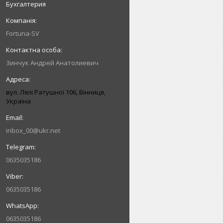
Бухгалтерия
Fortuna-SV
Зинчук Андрей Анатолиевич
вул. Лялі Ратушної 106, Вінниця,
Україна
inbox_00@ukr.net
0635035186
0635035186
0635035186