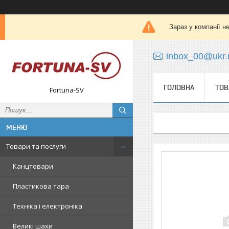
Зараз у компанії н
inbox_00@ukr.
ГОЛОВНА
ТОВ
Fortuna-SV
Товари та послуги
Канцтовари
Пластикова тара
Техніка і електроніка
Великі шахи