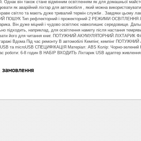
й. Однак він також стане відмінним освітленням як для домашньої майсте
цювати як аварійний ліхтар для автомобіля , який можна використовувати
скраве світло та мають дуже тривалий термін служби . Завдяки цьом
 ПОШУК Тип рефлекторний і прожекторний 2 РЕЖИМИ ОСВІТЛЕННЯ Ліхт
арика. Він дуже міцний і чудово освітлює навколишнє середовище. Дальн
льно підходить, наприклад, для освітлення намету після настання темряви
увати його для читання книг. ПОТУЖНИЙ АКУМУЛЯТОРНИЙ ЛІХТАРИК 
В гаражі Вдома Під час ремонту В автомобілі Кемпінг, кемпінг ПОТ
USB та microUSB СПЕЦИФІКАЦІЯ Матеріал: ABS Колір: Чорно-зелений Кіл
Час роботи: 6-8 годин В НАБІР ВХОДИТЬ Ліхтарик USB адаптер живлення
я замовлення