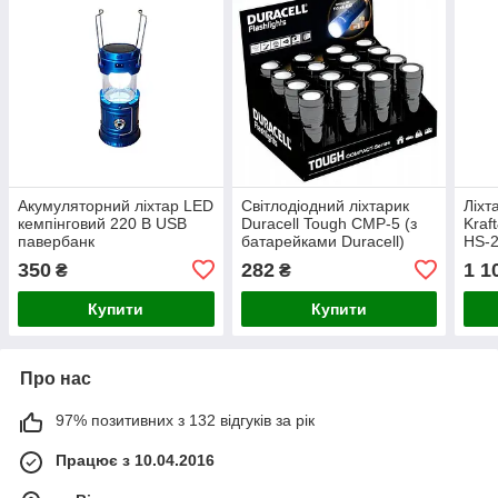
Акумуляторний ліхтар LED
Світлодіодний ліхтарик
Ліхт
кемпінговий 220 В USB
Duracell Tough CMP-5 (з
Kraf
павербанк
батарейками Duracell)
HS-
350
282
1 1
₴
₴
Купити
Купити
Про нас
97% позитивних з 132 відгуків за рік
Працює з 10.04.2016