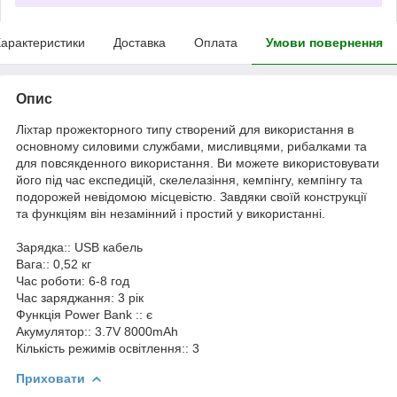
арактеристики
Доставка
Оплата
Умови повернення
Опис
Ліхтар прожекторного типу створений для використання в
основному силовими службами, мисливцями, рибалками та
для повсякденного використання. Ви можете використовувати
його під час експедицій, скелелазіння, кемпінгу, кемпінгу та
подорожей невідомою місцевістю. Завдяки своїй конструкції
та функціям він незамінний і простий у використанні.
Зарядка:: USB кабель
Вага:: 0,52 кг
Час роботи: 6-8 год
Час заряджання: 3 рік
Функція Power Bank :: є
Акумулятор:: 3.7V 8000mAh
Кількість режимів освітлення:: 3
Приховати