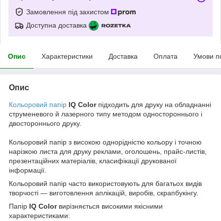
Замовлення під захистом
Доступна доставка
Опис
Характеристики
Доставка
Оплата
Умови п
Опис
Кольоровий папір
IQ Color
підходить для друку на обладнанні
струменевого й лазерного типу методом одностороннього і
двостороннього друку.
Кольоровий папір з високою однорідністю кольору і точною
нарізкою листа для друку реклами, оголошень, прайс-листів,
презентаційних матеріалів, класифікації друкованої
інформації.
Кольоровий папір часто використовують для багатьох видів
творчості — виготовлення аплікацій, виробів, скрапбукінгу.
Папір
IQ Color
вирізняється високими якісними
характеристиками: