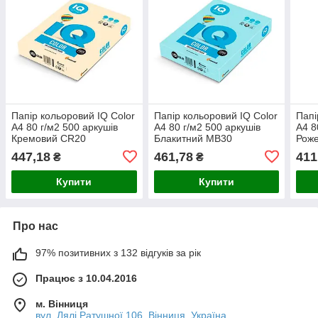
Папір кольоровий IQ Color
Папір кольоровий IQ Color
Папі
A4 80 г/м2 500 аркушів
A4 80 г/м2 500 аркушів
A4 8
Кремовий CR20
Блакитний MB30
Роже
447,18
461,78
411
₴
₴
Купити
Купити
Про нас
97% позитивних з 132 відгуків за рік
Працює з 10.04.2016
м. Вінниця
вул. Лялі Ратушної 106, Вінниця, Україна