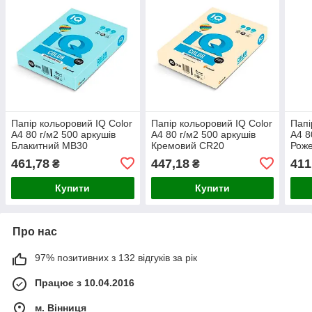
Папір кольоровий IQ Color
Папір кольоровий IQ Color
Папі
A4 80 г/м2 500 аркушів
A4 80 г/м2 500 аркушів
A4 8
Блакитний MB30
Кремовий CR20
Роже
461,78
447,18
411
₴
₴
Купити
Купити
Про нас
97% позитивних з 132 відгуків за рік
Працює з 10.04.2016
м. Вінниця