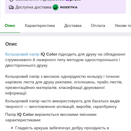
Доступна доставка
Опис
Характеристики
Доставка
Оплата
Умови п
Опис
Кольоровий папір
IQ Color
підходить для друку на обладнанні
струменевого й лазерного типу методом одностороннього і
двостороннього друку.
Кольоровий папір з високою однорідністю кольору і точною
нарізкою листа для друку реклами, оголошень, прайс-листів,
презентаційних матеріалів, класифікації друкованої
інформації.
Кольоровий папір часто використовують для багатьох видів
творчості — виготовлення аплікацій, виробів, скрапбукінгу.
Папір
IQ Color
вирізняється високими якісними
характеристиками:
Гладкість аркуша забезпечує добру прохідність в