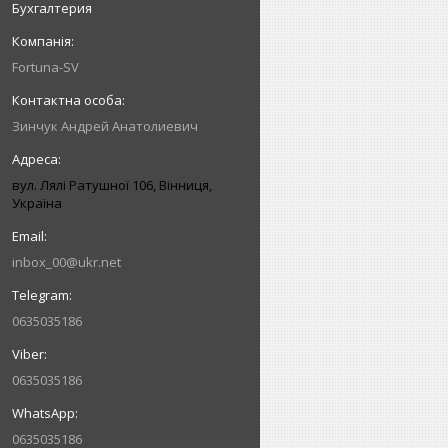
Бухгалтерия
Fortuna-SV
Зинчук Андрей Анатолиевич
вул. Лялі Ратушної 106, Вінниця,
Україна
inbox_00@ukr.net
0635035186
0635035186
0635035186