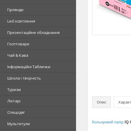
Гірлянди
Led освітлення
Презентаційне обладнання
Госптовари
Чай & Кава
Інформаційні Таблички
Школа і творчість
Туризм
Ліхтарі
Опис
Харак
Спецодяг
Кольоровий папір
IQ 
Мультитули