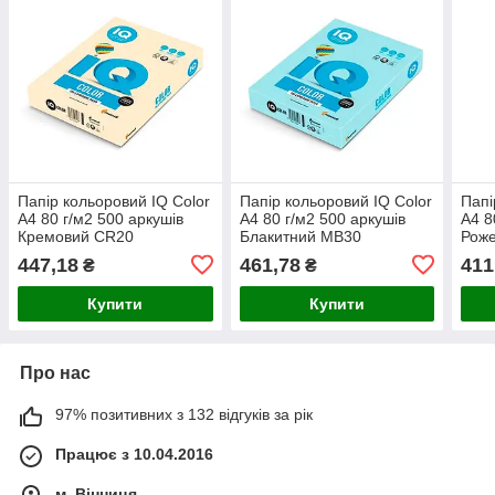
Папір кольоровий IQ Color
Папір кольоровий IQ Color
Папі
A4 80 г/м2 500 аркушів
A4 80 г/м2 500 аркушів
A4 8
Кремовий CR20
Блакитний MB30
Роже
447,18
461,78
411
₴
₴
Купити
Купити
Про нас
97% позитивних з 132 відгуків за рік
Працює з 10.04.2016
м. Вінниця