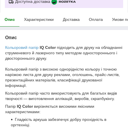
Доступна доставка
Опис
Характеристики
Доставка
Оплата
Умови п
Опис
Кольоровий папір
IQ Color
підходить для друку на обладнанні
струменевого й лазерного типу методом одностороннього і
двостороннього друку.
Кольоровий папір з високою однорідністю кольору і точною
нарізкою листа для друку реклами, оголошень, прайс-листів,
презентаційних матеріалів, класифікації друкованої
інформації.
Кольоровий папір часто використовують для багатьох видів
творчості — виготовлення аплікацій, виробів, скрапбукінгу.
Папір
IQ Color
вирізняється високими якісними
характеристиками:
Гладкість аркуша забезпечує добру прохідність в
оргтехніці.