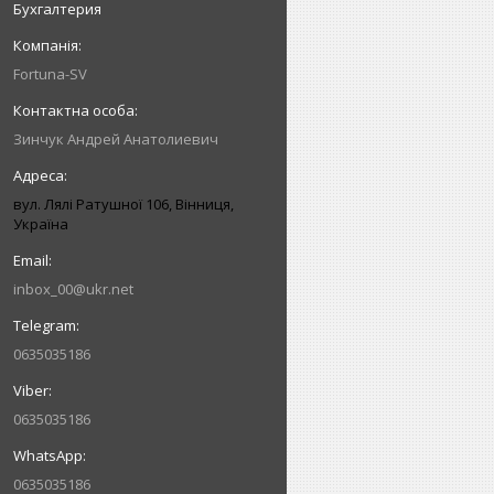
Бухгалтерия
Fortuna-SV
Зинчук Андрей Анатолиевич
вул. Лялі Ратушної 106, Вінниця,
Україна
inbox_00@ukr.net
0635035186
0635035186
0635035186