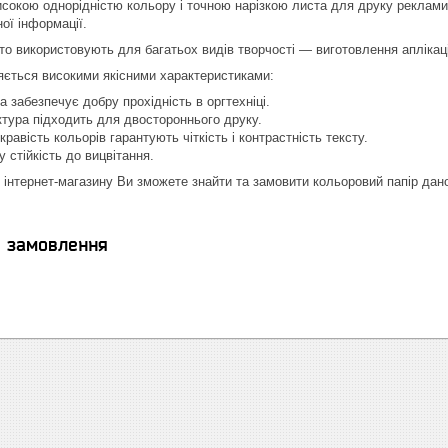
исокою однорідністю кольору і точною нарізкою листа для друку реклами,
ої інформації.
то використовують для багатьох видів творчості — виготовлення аплікацій
яється високими якісними характеристиками:
а забезпечує добру прохідність в оргтехніці.
тура підходить для двостороннього друку.
кравість кольорів гарантують чіткість і контрастність тексту.
 стійкість до вицвітання.
 інтернет-магазину Ви зможете знайти та замовити кольоровий папір даної
я замовлення