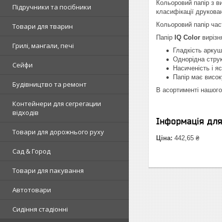
Кольоровий папір з в
Підручники та посібники
класифікації друкован
Кольоровий папір час
Товари для тварин
Папір
IQ Color
вирізн
Грилі, мангали, печі
Гладкість аркуш
Однорідна струк
Сейфи
Насиченість і яс
Папір має високу
Будівництво та ремонт
В асортименті нашого
Контейнери для сегрегации
відходів
Інформація дл
Товари для дорожнього руху
Ціна:
442,65 ₴
Сад & Город
Товари для пакування
Автотовари
Сидіння стадіонні