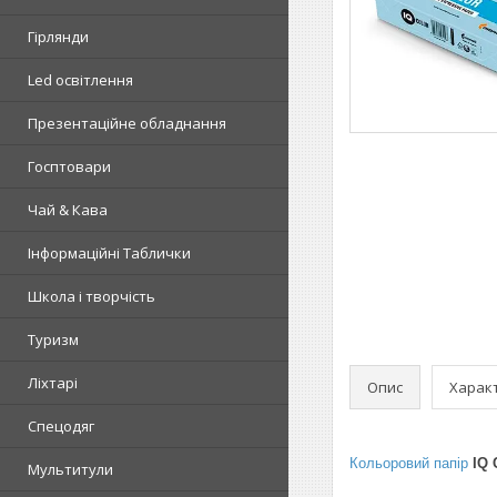
Гірлянди
Led освітлення
Презентаційне обладнання
Госптовари
Чай & Кава
Інформаційні Таблички
Школа і творчість
Туризм
Ліхтарі
Опис
Харак
Спецодяг
Кольоровий папір
IQ 
Мультитули