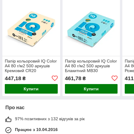
Папір кольоровий IQ Color
Папір кольоровий IQ Color
Папі
A4 80 г/м2 500 аркушів
A4 80 г/м2 500 аркушів
A4 8
Кремовий CR20
Блакитний MB30
Роже
447,18
461,78
411
₴
₴
Купити
Купити
Про нас
97% позитивних з 132 відгуків за рік
Працює з 10.04.2016