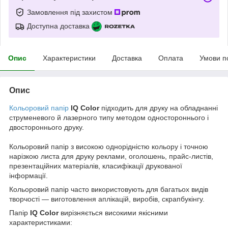
Замовлення під захистом
Доступна доставка
Опис
Характеристики
Доставка
Оплата
Умови п
Опис
Кольоровий папір
IQ Color
підходить для друку на обладнанні
струменевого й лазерного типу методом одностороннього і
двостороннього друку.
Кольоровий папір з високою однорідністю кольору і точною
нарізкою листа для друку реклами, оголошень, прайс-листів,
презентаційних матеріалів, класифікації друкованої
інформації.
Кольоровий папір часто використовують для багатьох видів
творчості — виготовлення аплікацій, виробів, скрапбукінгу.
Папір
IQ Color
вирізняється високими якісними
характеристиками: