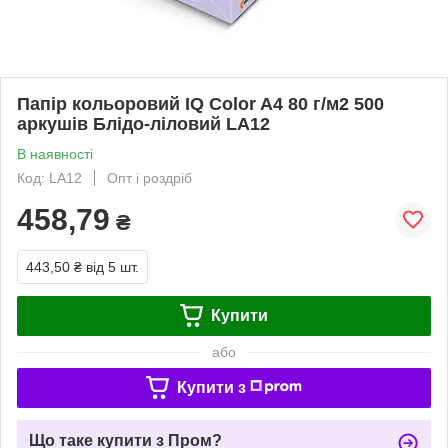
Папір кольоровий IQ Color A4 80 г/м2 500
аркушів Блідо-ліловий LA12
В наявності
Код: LA12
Опт і роздріб
458,79
₴
443,50 ₴
від 5 шт.
Купити
або
Купити з
Що таке купити з Пром?