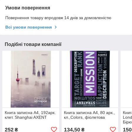
Умови повернення
Повернення товару впродовж 14 днів за домовленістю
Всі умови повернення
Подібні товари компанії
Книга записна А4, 192арк.
Книга записна А4, 80 арк.,
Книг
клет. Shanghai AXENT
кл.,Colors, фіолетова
Lond
Бірю
252
134,50
150
₴
₴