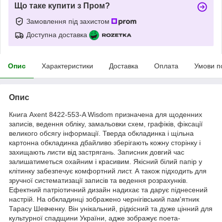
Що таке купити з Пром?
Замовлення під захистом
Доступна доставка
Опис
Характеристики
Доставка
Оплата
Умови п
Опис
Книга Axent 8422-553-A Wisdom призначена для щоденних
записів, ведення обліку, замальовки схем, графіків, фіксації
великого обсягу інформації. Тверда обкладинка і щільна
картонна обкладинка дбайливо зберігають кожну сторінку і
захищають листи від застрягань. Записник довгий час
залишатиметься охайним і красивим. Якісний білий папір у
клітинку забезпечує комфортний лист. А також підходить для
зручної систематизації записів та ведення розрахунків.
Ефектний патріотичний дизайн надихає та дарує піднесений
настрій. На обкладинці зображено чернігівський пам'ятник
Тарасу Шевченку. Він унікальний, рідкісний та дуже цінний для
культурної спадщини України, адже зображує поета-