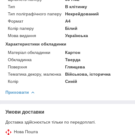
Тип
В клітинку
Тип поліграфічного паперу
Некрейдований
Формат
A4
Колір паперу
Білий
Мова видання
Українська
Характеристики обкладинки
Матеріал обкладинки
Картон
Обкладинка
Тверда
Поверхня
Глянцева
Тематика декору, малюнка
Військова, історична
Колір
Синій
Приховати
Умови доставки
Доставка здійснюється тільки по передоплаті.
Нова Пошта