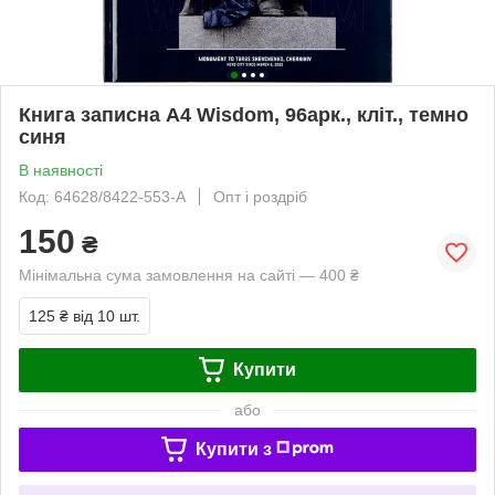
Книга записна А4 Wisdom, 96арк., кліт., темно
синя
В наявності
Код: 64628/8422-553-A
Опт і роздріб
150
₴
Мінімальна сума замовлення на сайті — 400 ₴
125 ₴
від 10 шт.
Купити
або
Купити з