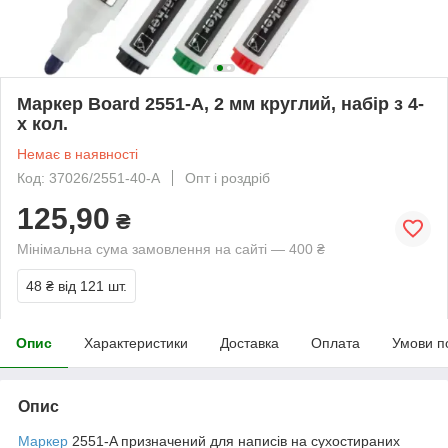
Маркер Board 2551-A, 2 мм круглий, набір з 4-
х кол.
Немає в наявності
Код: 37026/2551-40-A
Опт і роздріб
125,90
₴
Мінімальна сума замовлення на сайті — 400 ₴
48 ₴
від 121 шт.
Опис
Характеристики
Доставка
Оплата
Умови п
Опис
Маркер
2551-A призначений для написів на сухостираних