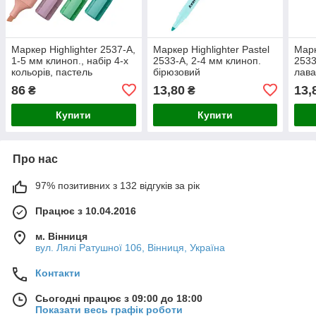
Маркер Highlighter 2537-A,
Маркер Highlighter Pastel
Марк
1-5 мм клиноп., набір 4-х
2533-A, 2-4 мм клиноп.
2533
кольорів, пастель
бірюзовий
лав
86
13,80
13,
₴
₴
Купити
Купити
Про нас
97% позитивних з 132 відгуків за рік
Працює з 10.04.2016
м. Вінниця
вул. Лялі Ратушної 106, Вінниця, Україна
Контакти
Сьогодні працює з 09:00 до 18:00
Показати весь графік роботи