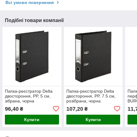
Всі умови повернення
Подібні товари компанії
Папка-реєстратор Delta
Папка-реєстратор Delta
Папк
двостороння, PP, 5 см,
двостороння, PP, 7.5 см,
перф
зібрана, чорна
розібрана, чорна
BUR
96,40
107,20
11,
₴
₴
Купити
Купити