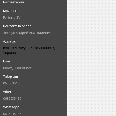
Бухгалтерия
Fortuna-SV
Зинчук Андрей Анатолиевич
вул. Лялі Ратушної 106, Вінниця,
Україна
inbox_00@ukr.net
0635035186
0635035186
0635035186