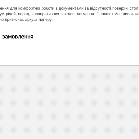
ення для комфортної роботи з документами за відсутності поверхні сто
зустрічей, нарад, корпоративних заходів, навчання. Планшет має високояк
но притискає аркуші паперу.
я замовлення