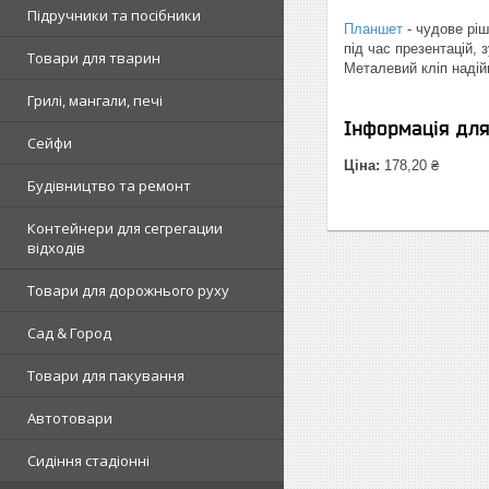
Підручники та посібники
Планшет
- чудове ріш
під час презентацій, 
Товари для тварин
Металевий кліп надій
Грилі, мангали, печі
Інформація дл
Сейфи
Ціна:
178,20 ₴
Будівництво та ремонт
Контейнери для сегрегации
відходів
Товари для дорожнього руху
Сад & Город
Товари для пакування
Автотовари
Сидіння стадіонні