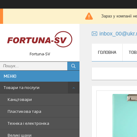
Зараз у компанії н
inbox_00@ukr.
ГОЛОВНА
ТОВ
Fortuna-SV
Товари та послуги
Канцтовари
Пластикова тара
Техніка і електроніка
Великі шахи