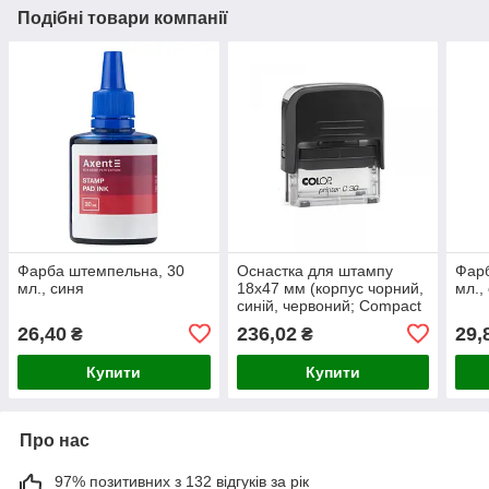
Подібні товари компанії
Фарба штемпельна, 30
Оснастка для штампу
Фарб
мл., синя
18x47 мм (корпус чорний,
мл.,
синій, червоний; Compact
- економ версія)
26,40
236,02
29,
₴
₴
Купити
Купити
Про нас
97% позитивних з 132 відгуків за рік