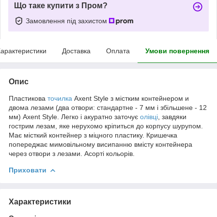
Що таке купити з Пром?
Замовлення під захистом
арактеристики
Доставка
Оплата
Умови повернення
Опис
Пластикова
точилка
Axent Style з містким контейнером и
двома лезами (два отвори: стандартне - 7 мм і збільшене - 12
мм) Axent Style. Легко і акуратно заточує
олівці
, завдяки
гострим лезам, яке нерухомо кріпиться до корпусу шурупом.
Має місткий контейнер з міцного пластику. Кришечка
попереджає мимовільному висипанню вмісту контейнера
через отвори з лезами. Асорті кольорів.
Приховати
Характеристики