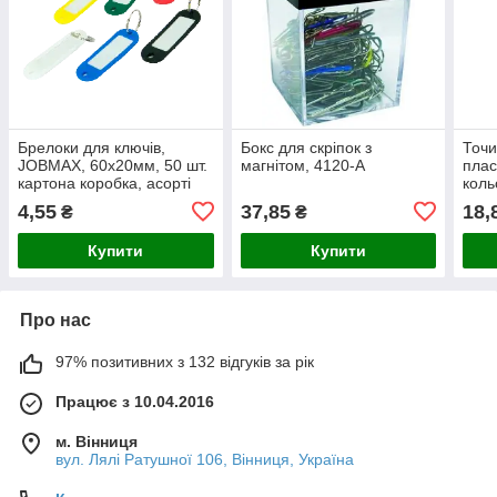
Брелоки для ключів,
Бокс для скріпок з
Точи
JOBMAX, 60х20мм, 50 шт.
магнітом, 4120-A
плас
картона коробка, асорті
коль
4,55
37,85
18,
₴
₴
Купити
Купити
Про нас
97% позитивних з 132 відгуків за рік
Працює з 10.04.2016
м. Вінниця
вул. Лялі Ратушної 106, Вінниця, Україна