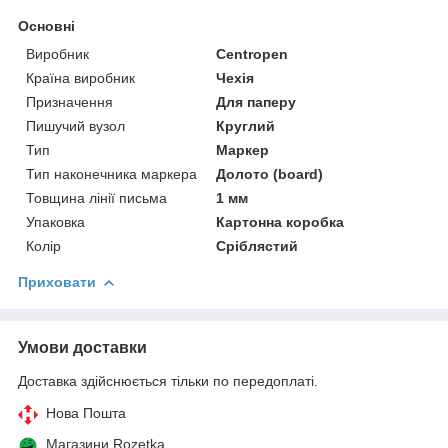
Основні
Виробник
Centropen
Країна виробник
Чехія
Призначення
Для паперу
Пишучий вузол
Круглий
Тип
Маркер
Тип наконечника маркера
Долото (board)
Товщина лінії письма
1 мм
Упаковка
Картонна коробка
Колір
Сріблястий
Приховати
Умови доставки
Доставка здійснюється тільки по передоплаті.
Нова Пошта
Магазини Rozetka