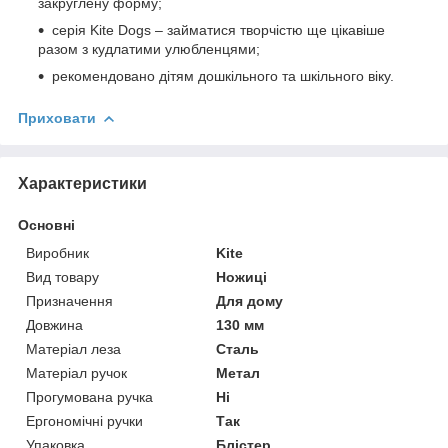
закруглену форму;
серія Kite Dogs – займатися творчістю ще цікавіше
разом з кудлатими улюбленцями;
рекомендовано дітям дошкільного та шкільного віку.
Приховати
Характеристики
Основні
Виробник
Kite
Вид товару
Ножиці
Призначення
Для дому
Довжина
130 мм
Матеріал леза
Сталь
Матеріал ручок
Метал
Прогумована ручка
Ні
Ергономічні ручки
Так
Упаковка
Блістер