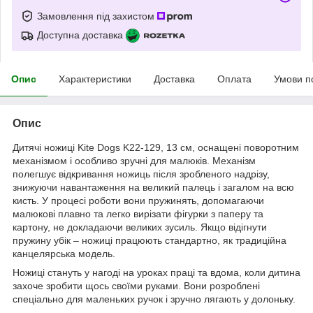
Замовлення під захистом
Доступна доставка
Опис
Характеристики
Доставка
Оплата
Умови п
Опис
Дитячі ножиці Kite Dogs K22-129, 13 см, оснащені поворотним
механізмом і особливо зручні для малюків. Механізм
полегшує відкривання ножиць після зробленого надрізу,
знижуючи навантаження на великий палець і загалом на всю
кисть. У процесі роботи вони пружинять, допомагаючи
малюкові плавно та легко вирізати фігурки з паперу та
картону, не докладаючи великих зусиль. Якщо відігнути
пружину убік – ножиці працюють стандартно, як традиційна
канцелярська модель.
Ножиці стануть у нагоді на уроках праці та вдома, коли дитина
захоче зробити щось своїми руками. Вони розроблені
спеціально для маленьких ручок і зручно лягають у долоньку.