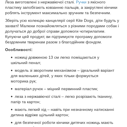
Леза виготовлені з нержавіючої сталі.
Ручки
з якісного
пластику запобігають ковзанню пальців, а закруглені кінчики
роблять інструмент максимально зручним та безпечним.
Зберіть усю колекцію канцелярії серії Kite Dogs, діти будуть у
захваті! Малюки познайомляться з різними породами собак і
долучаться до доброї справи допомоги чотирилапим.
Купуючи цей продукт, ви підтримуєте програму допомоги
бездомним тваринам разом з благодійним фондом.
Особливості:
ножиці довжиною 13 см легко поміщаються у
шкільний пенал;
модель зі зворотним механізмом – ідеальний варіант
для маленьких дітей, у яких тільки формується
моторика рук;
матеріал ручок – міцний первинний пластик;
леза з нержавіючої сталі – легко розрізають тканину,
папір та картон;
мають легкий хід – навіть при незначному натисканні
дитина відріже щільний картон;
для безпечної роботи кінчики дитячих ножиць мають