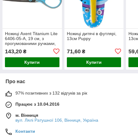
Ножиці Axent Titanium Lite
Ножиці дитячі в футлярі,
Ножи
6406-05-A, 19 см, з
13см Puppy
13см
прогумованими ручками,
сіро-блакитні
143,20
71,60
59,
₴
₴
Купити
Купити
Про нас
97% позитивних з 132 відгуків за рік
Працює з 10.04.2016
м. Вінниця
вул. Лялі Ратушної 106, Вінниця, Україна
Контакти