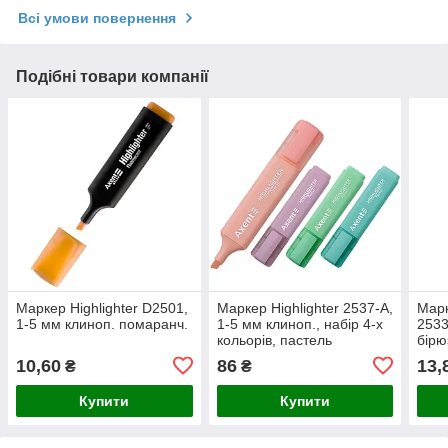
Всі умови повернення
Подібні товари компанії
Маркер Highlighter D2501,
Маркер Highlighter 2537-A,
Марк
1-5 мм клиноп. помаранч.
1-5 мм клиноп., набір 4-х
2533
кольорів, пастель
бірю
10,60
86
13,
₴
₴
Купити
Купити