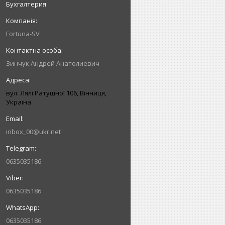
Бухгалтерия
Fortuna-SV
Зинчук Андрей Анатолиевич
вул. Лялі Ратушної 106, Вінниця,
Україна
inbox_00@ukr.net
0635035186
0635035186
0635035186