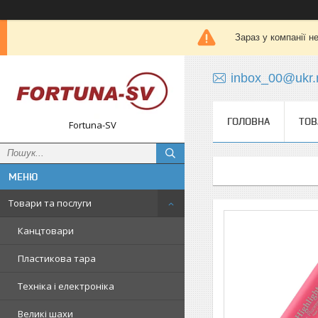
Зараз у компанії н
inbox_00@ukr.
ГОЛОВНА
ТОВ
Fortuna-SV
Товари та послуги
Канцтовари
Пластикова тара
Техніка і електроніка
Великі шахи