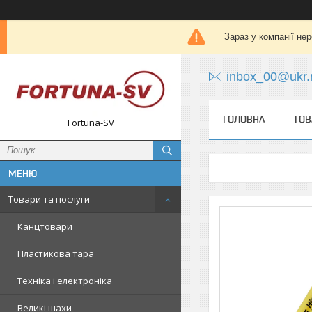
Зараз у компанії не
inbox_00@ukr.
ГОЛОВНА
ТОВ
Fortuna-SV
Товари та послуги
Канцтовари
Пластикова тара
Техніка і електроніка
Великі шахи