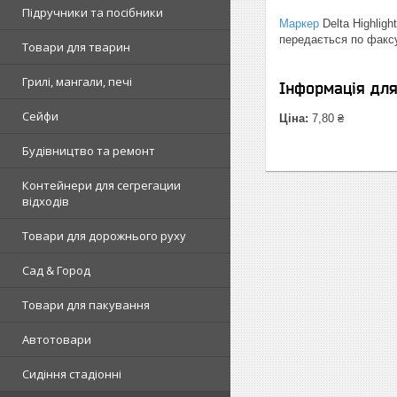
Підручники та посібники
Маркер
Delta Highligh
передається по факсу
Товари для тварин
Грилі, мангали, печі
Інформація дл
Сейфи
Ціна:
7,80 ₴
Будівництво та ремонт
Контейнери для сегрегации
відходів
Товари для дорожнього руху
Сад & Город
Товари для пакування
Автотовари
Сидіння стадіонні