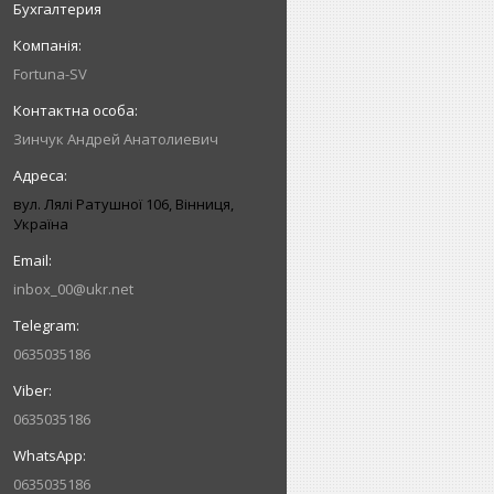
Бухгалтерия
Fortuna-SV
Зинчук Андрей Анатолиевич
вул. Лялі Ратушної 106, Вінниця,
Україна
inbox_00@ukr.net
0635035186
0635035186
0635035186