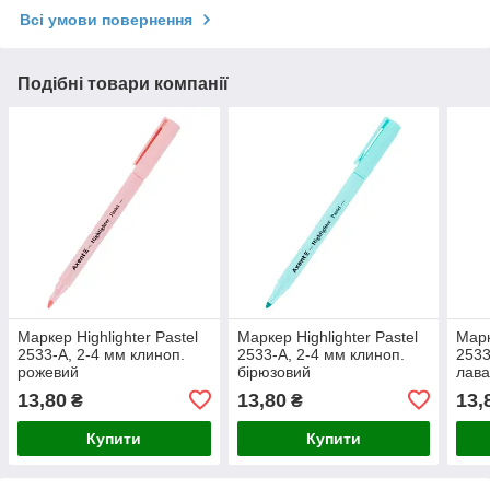
Всі умови повернення
Подібні товари компанії
Маркер Highlighter Pastel
Маркер Highlighter Pastel
Марк
2533-A, 2-4 мм клиноп.
2533-A, 2-4 мм клиноп.
2533
рожевий
бірюзовий
лав
13,80
13,80
13,
₴
₴
Купити
Купити